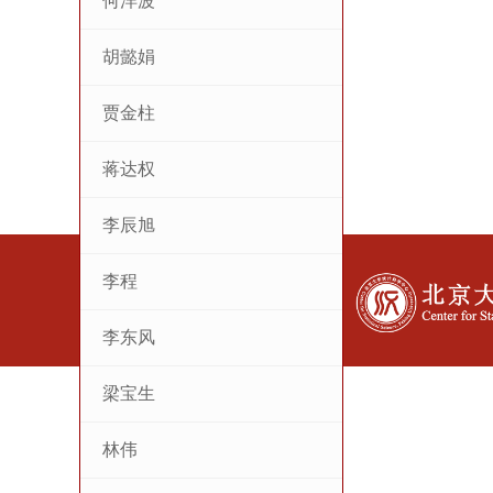
何洋波
胡懿娟
贾金柱
蒋达权
李辰旭
李程
李东风
梁宝生
林伟