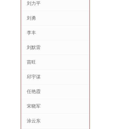
刘力平
刘勇
李丰
刘默雷
苗旺
邱宇谋
任艳霞
宋晓军
涂云东