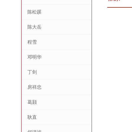
陈松蹊
陈大岳
程雪
邓明华
丁剑
房祥忠
葛颢
耿直