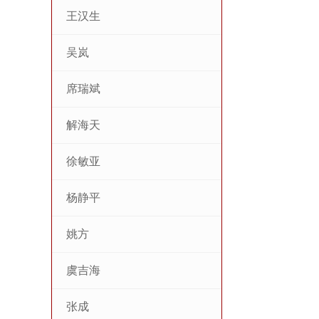
王汉生
吴岚
席瑞斌
解海天
徐敏亚
杨静平
姚方
虞吉海
张成