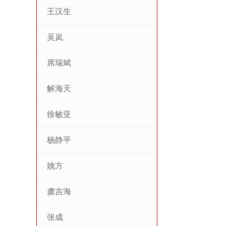
王汉生
吴岚
席瑞斌
解海天
徐敏亚
杨静平
姚方
虞吉海
张成