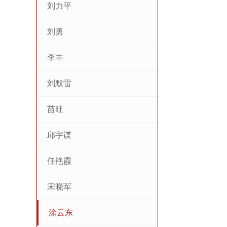
刘力平
刘勇
李丰
刘默雷
苗旺
邱宇谋
任艳霞
宋晓军
涂云东