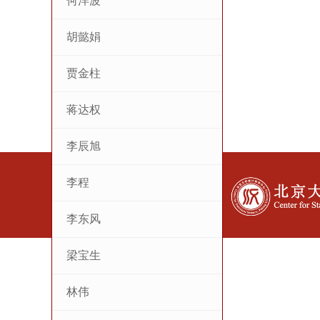
何洋波
胡懿娟
贾金柱
蒋达权
李辰旭
李程
李东风
梁宝生
林伟