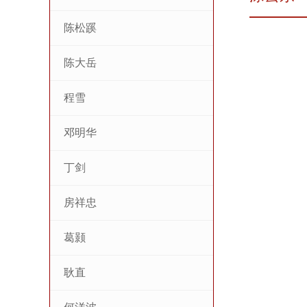
陈松蹊
陈大岳
程雪
邓明华
丁剑
房祥忠
葛颢
耿直