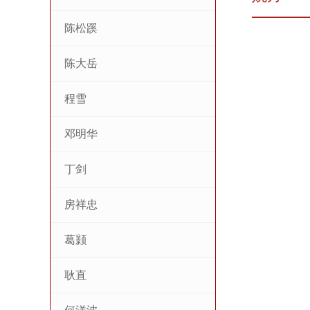
陈松蹊
陈大岳
程雪
邓明华
丁剑
房祥忠
葛颢
耿直