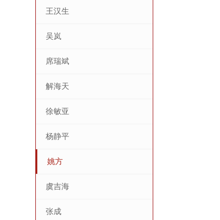
王汉生
吴岚
席瑞斌
解海天
徐敏亚
杨静平
姚方
虞吉海
张成