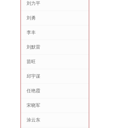
刘力平
刘勇
李丰
刘默雷
苗旺
邱宇谋
任艳霞
宋晓军
涂云东