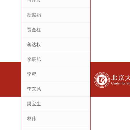
何洋波
胡懿娟
贾金柱
蒋达权
李辰旭
李程
李东风
梁宝生
林伟