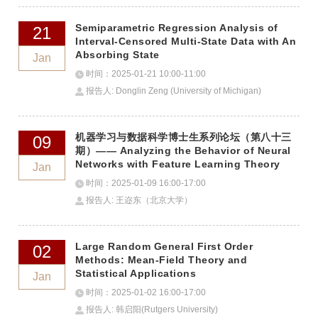
Semiparametric Regression Analysis of
21
Interval-Censored Multi-State Data with An
Absorbing State
Jan
时间：2025-01-21 10:00-11:00
报告人: Donglin Zeng (University of Michigan)
机器学习与数据科学博士生系列论坛（第八十三
09
期）—— Analyzing the Behavior of Neural
Networks with Feature Learning Theory
Jan
时间：2025-01-09 16:00-17:00
报告人: 王迩东（北京大学）
Large Random General First Order
02
Methods: Mean-Field Theory and
Statistical Applications
Jan
时间：2025-01-02 16:00-17:00
报告人: 韩启阳(Rutgers University)