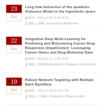
Long time behaviour of the parabolic
23
Anderson Model in the hyperbolic space
Dec
时间：2024-12-23 15:30-16:30
报告人: 耿曦（University of Melbourne）
Integrative Deep Multi-Learning for
22
Predicting and Biclustering Cancer Drug
Responses (ImpaCluster): Leveraging
Dec
Cancer Omics and Drug Molecular Data
时间：2024-12-22 11:00-12:00
报告人: 黄海燕(Department of Statistics, University of
California, Berkeley)
Robust Network Targeting with Multiple
19
Nash Equilibria
Dec
时间：2024-12-19 15:10-17:00
报告人: 王冠峄（University College London)