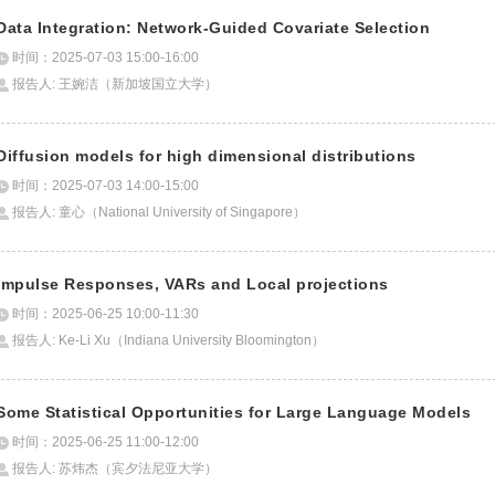
Data Integration: Network-Guided Covariate Selection
时间：2025-07-03 15:00-16:00
报告人: 王婉洁（新加坡国立大学）
Diffusion models for high dimensional distributions
时间：2025-07-03 14:00-15:00
报告人: 童心（National University of Singapore）
Impulse Responses, VARs and Local projections
时间：2025-06-25 10:00-11:30
报告人: Ke-Li Xu（Indiana University Bloomington）
Some Statistical Opportunities for Large Language Models
时间：2025-06-25 11:00-12:00
报告人: 苏炜杰（宾夕法尼亚大学）