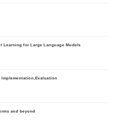
ing for Large Language Models
, lmplementation,Evaluation
tforms and beyond