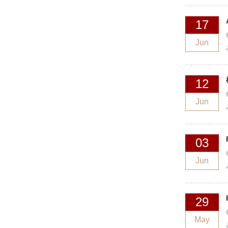
17
Jun
12
Jun
03
Jun
29
May