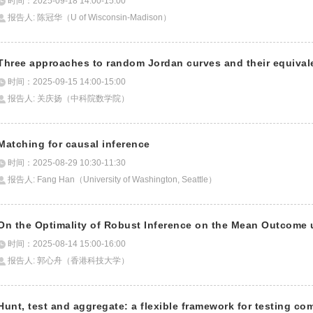
时间：2025-09-18 14:00-15:00
报告人: 陈冠华（U of Wisconsin-Madison）
Three approaches to random Jordan curves and their equival
时间：2025-09-15 14:00-15:00
报告人: 关庆扬（中科院数学院）
Matching for causal inference
时间：2025-08-29 10:30-11:30
报告人: Fang Han（University of Washington, Seattle）
On the Optimality of Robust Inference on the Mean Outcome
时间：2025-08-14 15:00-16:00
报告人: 郭心舟（香港科技大学）
Hunt, test and aggregate: a flexible framework for testing c