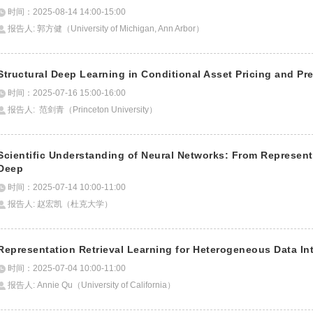
时间：2025-08-14 14:00-15:00
报告人: 郭方健（University of Michigan, Ann Arbor）
Structural Deep Learning in Conditional Asset Pricing and Pr
时间：2025-07-16 15:00-16:00
报告人: 范剑青（Princeton University）
Scientific Understanding of Neural Networks: From Represen
Deep
时间：2025-07-14 10:00-11:00
报告人: 赵宏凯（杜克大学）
Representation Retrieval Learning for Heterogeneous Data In
时间：2025-07-04 10:00-11:00
报告人: Annie Qu（University of California）