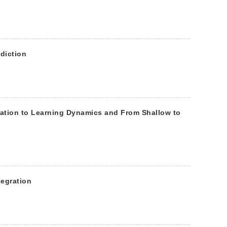
ediction
tation to Learning Dynamics and From Shallow to
tegration