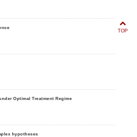
ence
TOP
 under Optimal Treatment Regime
omplex hypotheses