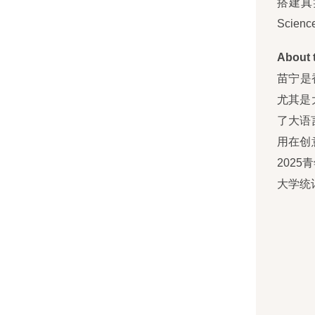
搭建真
Sci
About 
苗宁是
尤其是
了大语
用在创
202
大学统