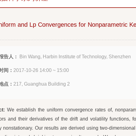
niform and Lp Convergences for Nonparametric Ker
报告人：
Bin Wang, Harbin Institute of Technology, Shenzhen
时间：
2017-10-26 14:00 ~ 15:00
地点：
217, Guanghua Building 2
ct:
We establish the uniform convergence rates of, nonparamet
ors and their derivatives of the drift and volatility functions, 
y nonstationary. Our results are derived using two-dimensional 