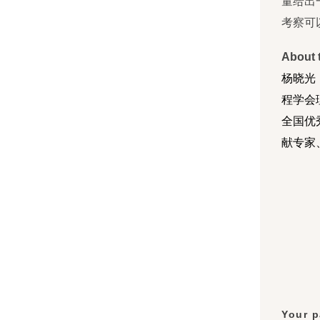
量给出
考察可
About 
杨晓光
程学会
全国优
献专家
Your p