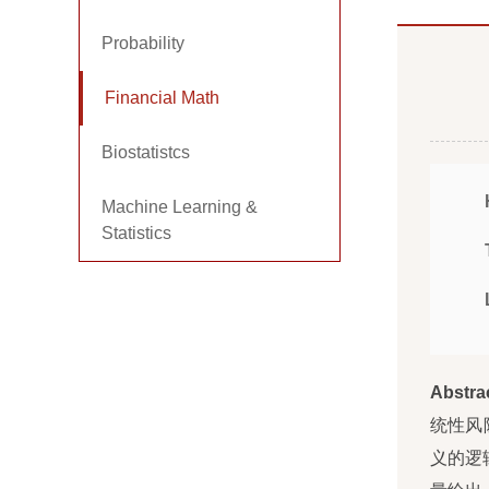
Probability
Financial Math
Biostatistcs
Machine Learning &
Statistics
Abstra
统性风
义的逻