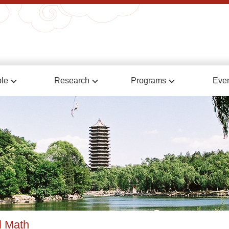
le
Research
Programs
Eve
l Math